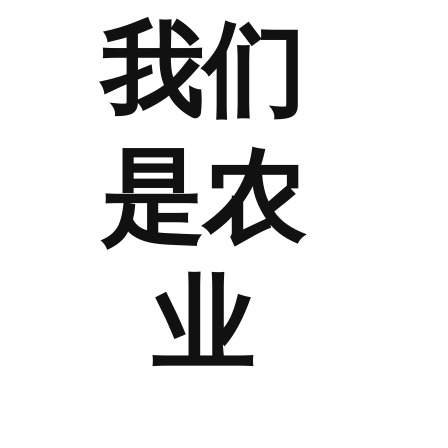
我们
是农
业